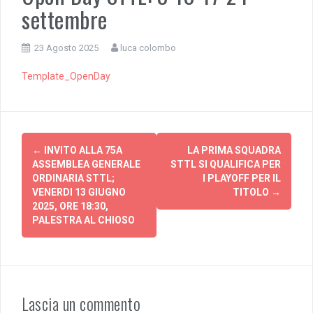
settembre
23 Agosto 2025
luca colombo
Template_OpenDay
N
←
INVITO ALLA 75A
LA PRIMA SQUADRA
ASSEMBLEA GENERALE
STTL SI QUALIFICA PER
a
ORDINARIA STTL;
I PLAYOFF PER IL
VENERDI 13 GIUGNO
TITOLO
→
v
2025, ORE 18:30,
PALESTRA AL CHIOSO
i
g
a
z
Lascia un commento