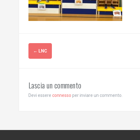
N
←
LNC
a
v
Lascia un commento
i
Devi essere
connesso
per inviare un commento.
g
a
z