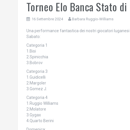
Torneo Elo Banca Stato di
16 Settembre 2024
Barbara Ruggio-Williams
Una performance fantastica dei nostri giocatori luganesi a
Sabato:
Categoria 1
1.Bisi
2.Spinicchia
3.Bobrov
Categoria 3
1.Guidicelli
2.Margoler
3.Gomez J.
Categoria 4
1.Ruggio Williams
2.Molatore
3.Gygax
4.Quarto Berini
Domenica: