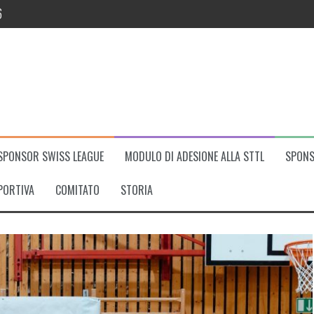
6
T Lugano-ZZ Lancy in semifinale
 season della Swiss Table Tennis League
yoff per il titolo
no
SPONSOR SWISS LEAGUE
MODULO DI ADESIONE ALLA STTL
SPONS
PORTIVA
COMITATO
STORIA